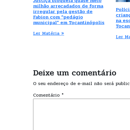
Justiça bloqueia quase meio
milhão arrecadados de forma
Políci
irregular pela gestão de
crian
Fabion com “pedágio
na es
municipal” em Tocantinópolis
Tocan
Ler Matéria »
Ler M
Deixe um comentário
O seu endereço de e-mail não será public
Comentário
*