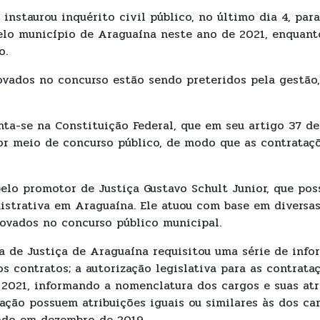
instaurou inquérito civil público, no último dia 4, para
elo município de Araguaína neste ano de 2021, enquan
o.
ovados no concurso estão sendo preteridos pela gestão
ta-se na Constituição Federal, que em seu artigo 37 d
 por meio de concurso público, de modo que as contrata
 pelo promotor de Justiça Gustavo Schult Junior, que po
strativa em Araguaína. Ele atuou com base em diversas
rovados no concurso público municipal.
ia de Justiça de Araguaína requisitou uma série de info
 contratos; a autorização legislativa para as contrataç
 2021, informando a nomenclatura dos cargos e suas atr
ção possuem atribuições iguais ou similares às dos car
çado em dezembro de 2019.