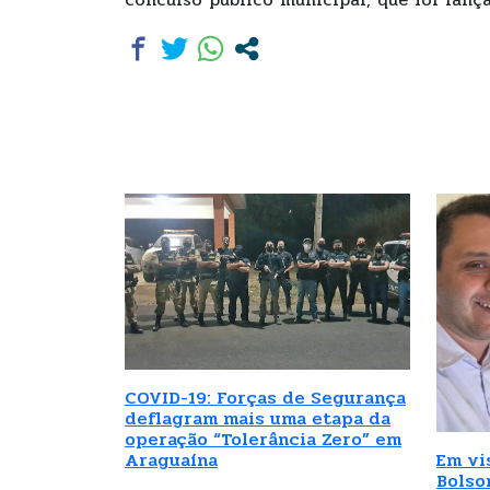
COVID-19: Forças de Segurança
deflagram mais uma etapa da
operação “Tolerância Zero” em
Araguaína
Em vi
Bolso