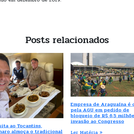
Posts relacionados
Empresa de Araguaína é 
pela AGU em pedido de
bloqueio de R$ 6,5 milhõ
invasão ao Congresso
sita ao Tocantins,
naro almoça o tradicional
Ler Matéria »