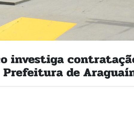
co investiga contrataçã
 Prefeitura de Araguaí