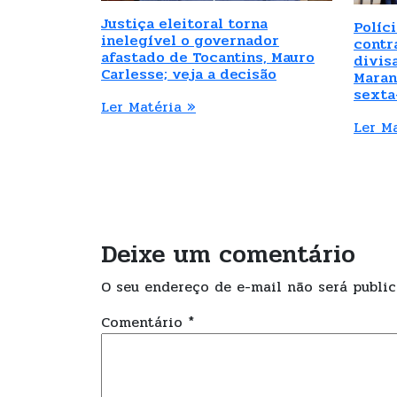
Justiça eleitoral torna
Políc
inelegível o governador
contr
afastado de Tocantins, Mauro
divis
Carlesse; veja a decisão
Maran
sexta
Ler Matéria »
Ler M
Deixe um comentário
O seu endereço de e-mail não será public
Comentário
*