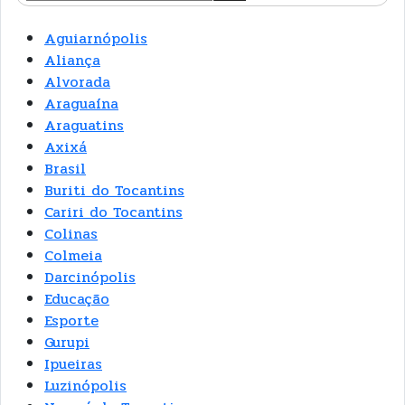
Aguiarnópolis
Aliança
Alvorada
Araguaína
Araguatins
Axixá
Brasil
Buriti do Tocantins
Cariri do Tocantins
Colinas
Colmeia
Darcinópolis
Educação
Esporte
Gurupi
Ipueiras
Luzinópolis